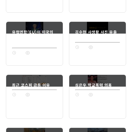
유럽연합(EU)이 미국의
김수현 사생활 사진 유출
철강관세에 대한 보복 조
법적 대응
치를 90일간 보류
1년 전
74
1년 전
74
최근 코스피 급등 이유
심은우 학교폭력 의혹
1년 전
74
1년 전
74