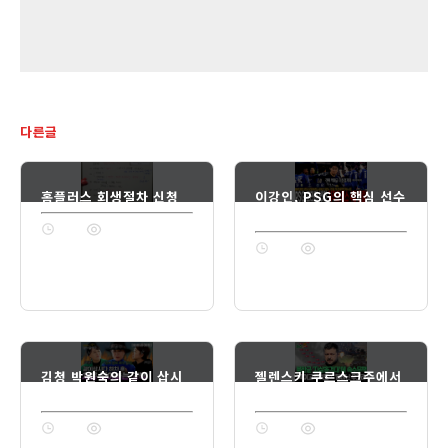
다른글
홈플러스 회생절차 신청
이강인, PSG의 핵심 선수
로 자리 잡다
1년 전
74
1년 전
74
김청 박원숙의 같이 삽시
젤렌스키 쿠르스크주에서
다
러시아 북한군 저지
1년 전
74
1년 전
74