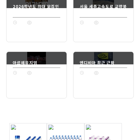
2026학년도 의대 모집인
서울 세종고속도로 교량붕
원이 동결
괴 사고
1년 전
74
1년 전
74
아르떼뮤지엄
엔디비아 최근 근황
1년 전
74
1년 전
74