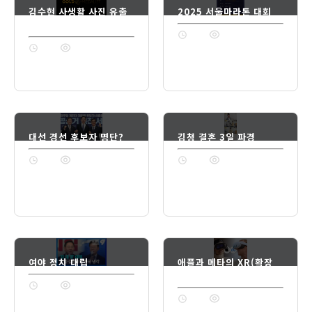
김수현 사생활 사진 유출
2025 서울마라톤 대회
법적 대응
1년 전
74
1년 전
74
대선 경선 후보자 명단?
김청 결혼 3일 파경
1년 전
74
1년 전
74
여야 정치 대립
애플과 메타의 XR(확장
현실) 경쟁?!
1년 전
74
1년 전
74