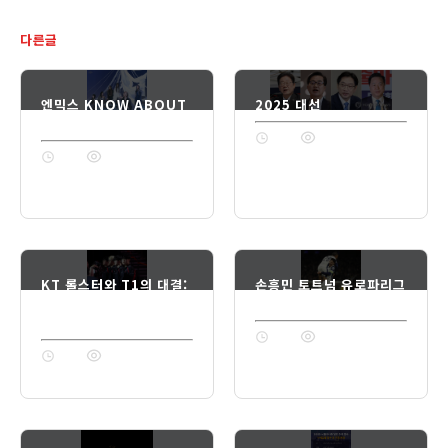
다른글
엔믹스 KNOW ABOUT
2025 대선
ME 뮤직비디오
1년 전
74
1년 전
74
KT 롤스터와 T1의 대결:
손흥민 토트넘 유로파리그
LCK 2025 시즌의 흥미
8강 진출
로운 순간들
1년 전
74
1년 전
74