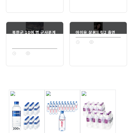
북한군 10여 명 군사분계
아이유 살롱드립2 출연
선을 넘어 남측 지역으로
1년 전
74
침입?
1년 전
74