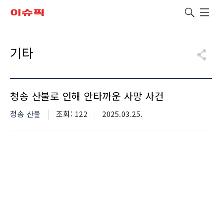
leadclub
검색
유용한 메뉴
기타
청송 산불로 인해 안타까운 사망 사건
카테고리
청송 산불
조회수
조회: 122
등재일자
2025.03.25.