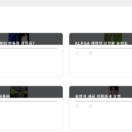
부터 반독점 과징금?
KLPGA 개막전 신인왕 유현조
74
1년 전
74
 유튜버
유연석 세금 이중과세 감면
74
1년 전
74