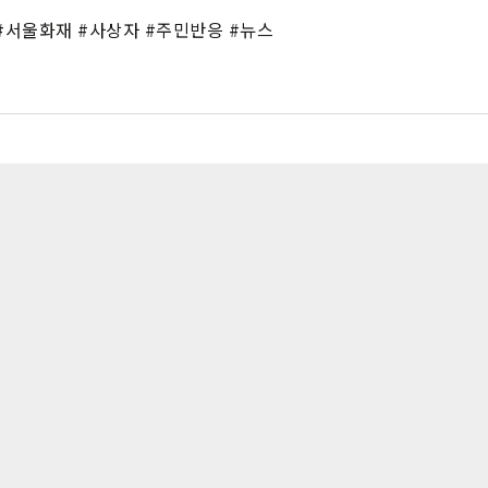
#서울화재 #사상자 #주민반응 #뉴스