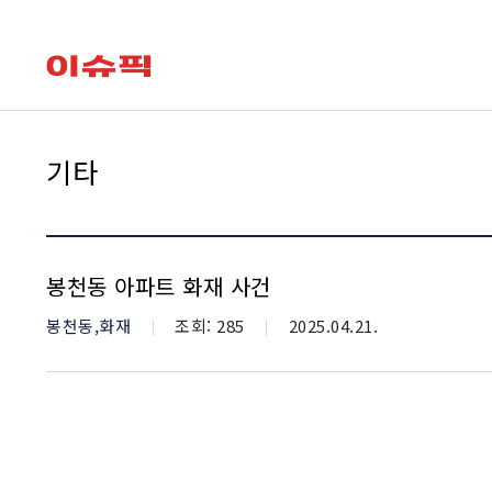
유용한 메뉴
leadclub
기타
봉천동 아파트 화재 사건
카테고리
봉천동,화재
조회수
조회: 285
등재일자
2025.04.21.