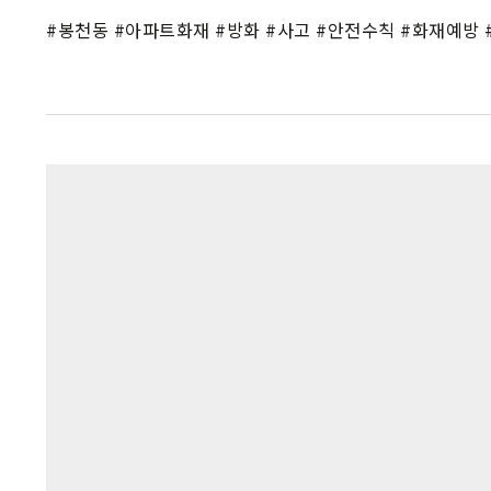
#봉천동 #아파트화재 #방화 #사고 #안전수칙 #화재예방 