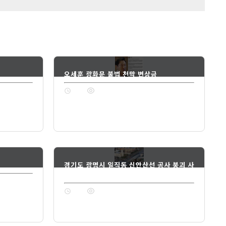
오세훈 광화문 불법 천막 변상금
1년 전
74
경기도 광명시 일직동 신안산선 공사 붕괴 사
고
1년 전
74