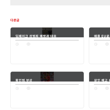
다른글
딥페이크 성범죄 예방과 대응
애플 EU로
1년 전
74
1년 전
황인범 부상
살인 예고
1년 전
74
1년 전