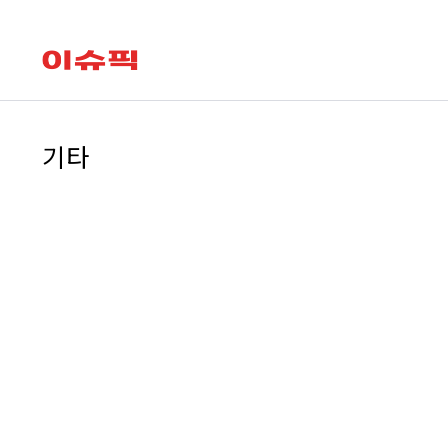
유용한 메뉴
leadclub
기타