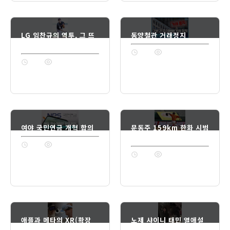
LG 임찬규의 역투, 그 뜨
동양철관 거래정지
거운 순간들
1년 전
74
1년 전
74
여야 국민연금 개혁 합의
문동주 159km 한화 시범
경기 활약
1년 전
74
1년 전
74
애플과 메타의 XR(확장
노제 샤이니 태민 열애설
현실) 경쟁?!
진실?!