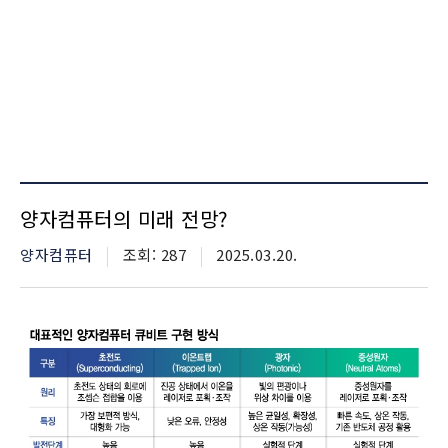
양자컴퓨터의 미래 전망?
카테고리
양자컴퓨터
조회수
조회: 287
등재일자
2025.03.20.