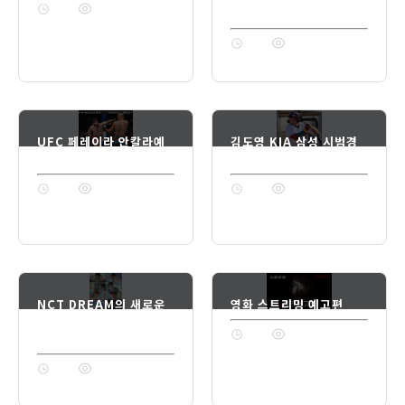
1년 전
74
로운 순간들
1년 전
74
UFC 페레이라 안칼라예
김도영 KIA 삼성 시범경
프 경기
기 활약
1년 전
74
1년 전
74
NCT DREAM의 새로운
영화 스트리밍 예고편
뮤비 'Wish Jelly'가 드
1년 전
74
디어 공개
1년 전
74