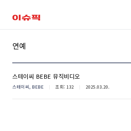
유용한 메뉴
leadclub
연예
스테이씨 BEBE 뮤직비디오
카테고리
스테이씨, BEBE
조회수
조회: 132
등재일자
2025.03.20.